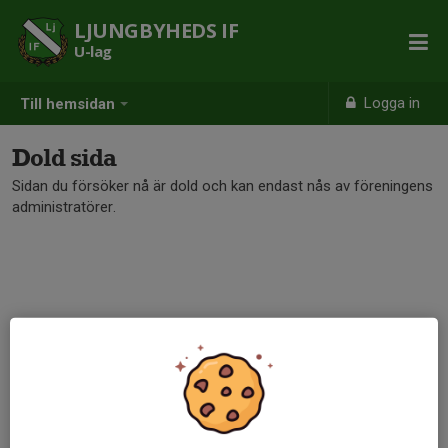
LJUNGBYHEDS IF
U-lag
Logga in
Till hemsidan
Dold sida
Sidan du försöker nå är dold och kan endast nås av föreningens
administratörer.