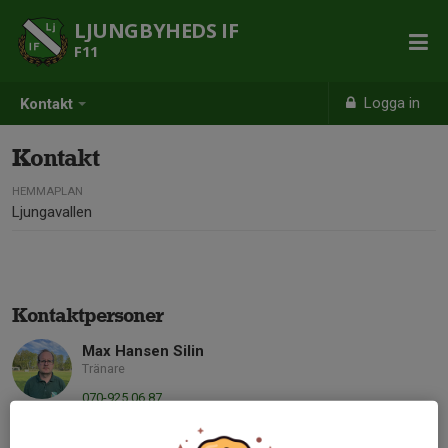
LJUNGBYHEDS IF
F11
Logga in
Kontakt
Kontakt
HEMMAPLAN
Ljungavallen
Kontaktpersoner
Max Hansen Silin
Tränare
070-925 06 87
Maxkagahs@gmail.com