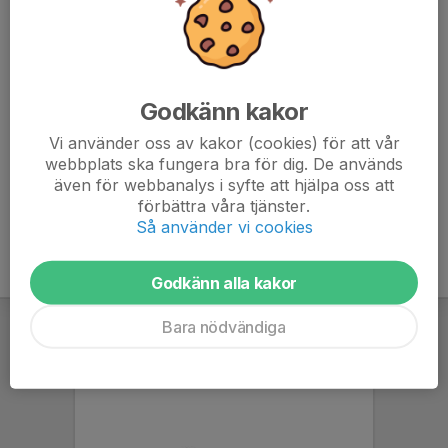
Jens Henrik Ringsbo
Tränare
070-689 92 45
jenshenrik.ringsbo@perstorp.com
Godkänn kakor
Alexandra Wulff Ulander
Assisterande Tränare
Vi använder oss av kakor (cookies) för att vår
webbplats ska fungera bra för dig. De används
073-094 10 10
Alexandrawulff@gmail.com
även för webbanalys i syfte att hjälpa oss att
förbättra våra tjänster.
Så använder vi cookies
Godkänn alla kakor
Bara nödvändiga