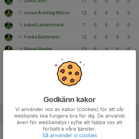
12
Lirella Levin
11
0
0
0
0
13
Linnea Arenhag Nilsson
13
0
0
0
0
8
Isabell Landerstrand
7
0
0
0
0
14
Franka Bachmann
12
0
0
0
0
9
Filippa Ulander
13
0
0
0
0
3
Elsa Vendt
10
0
0
0
0
5
Ellen Knebel
13
0
0
0
0
17
Andrea Ringsbo
13
0
0
0
0
Godkänn kakor
2
Alice Karlsson
6
0
0
0
0
Vi använder oss av kakor (cookies) för att vår
webbplats ska fungera bra för dig. De används
MÅLVAKTER
även för webbanalys i syfte att hjälpa oss att
förbättra våra tjänster.
Så använder vi cookies