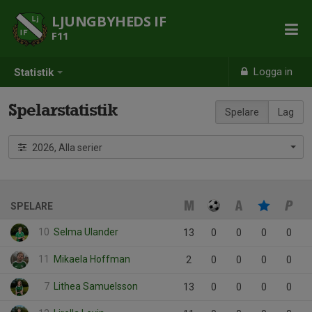
LJUNGBYHEDS IF
F11
Logga in
Statistik
Spelarstatistik
Spelare
Lag
2026, Alla serier
SPELARE
10
Selma Ulander
13
0
0
0
0
11
Mikaela Hoffman
2
0
0
0
0
7
Lithea Samuelsson
13
0
0
0
0